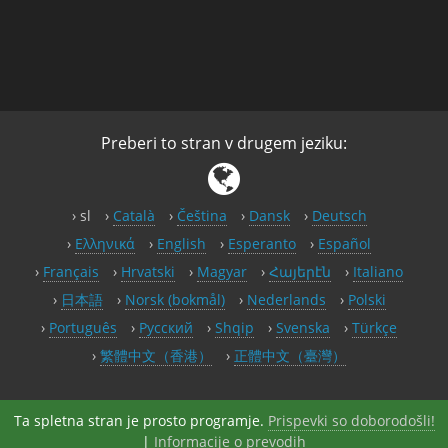
Preberi to stran v drugem jeziku:
sl
Català
Čeština
Dansk
Deutsch
Ελληνικά
English
Esperanto
Español
Français
Hrvatski
Magyar
Հայերէն
Italiano
日本語
Norsk (bokmål)
Nederlands
Polski
Português
Русский
Shqip
Svenska
Türkçe
繁體中文（香港）
正體中文（臺灣）
Ta spletna stran je prosto programje.
Prispevki so doborodošli!
|
Informacije o prevodih