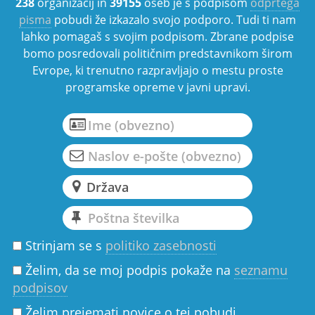
238
organizacij in
39155
oseb je s podpisom
odprtega
pisma
pobudi že izkazalo svojo podporo. Tudi ti nam
lahko pomagaš s svojim podpisom. Zbrane podpise
bomo posredovali političnim predstavnikom širom
Evrope, ki trenutno razpravljajo o mestu proste
programske opreme v javni upravi.
Strinjam se s
politiko zasebnosti
Želim, da se moj podpis pokaže na
seznamu
podpisov
Želim prejemati novice o tej pobudi