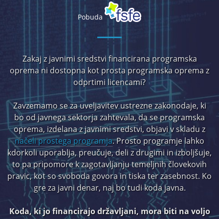
Pobuda
Zakaj z javnimi sredstvi financirana programska
oprema ni dostopna kot prosta programska oprema z
odprtimi licencami?
Zavzemamo se za uveljavitev ustrezne zakonodaje, ki
bo od javnega sektorja zahtevala, da se programska
oprema, izdelana z javnimi sredstvi, objavi v skladu z
načeli prostega programja
. Prosto programje lahko
kdorkoli uporablja, preučuje, deli z drugimi in izboljšuje,
to pa pripomore k zagotavljanju temeljnih človekovih
pravic, kot so svoboda govora in tiska ter zasebnost. Ko
gre za javni denar, naj bo tudi koda javna.
Koda, ki jo financirajo državljani, mora biti na voljo