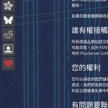
刪除。
如果您願意繼續接收
誰有權接觸
所有透過此網站提交的
均能存取。此外 FS
地的 PlusServe
您的權利
您可以接收到我們儲
資訊，我們即會將您
料從公開連署名單中
有問題要聯