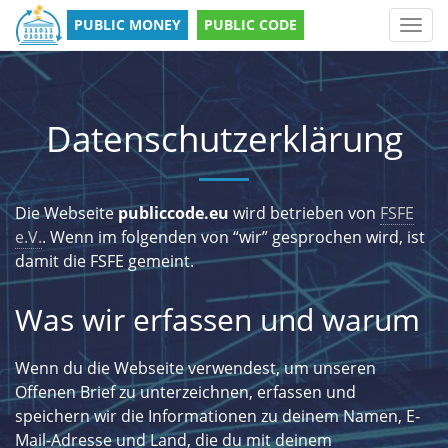
PUBLIC MONEY
PUBLIC CODE
Toggl
navig
Datenschutzerklärung
Die Webseite
publiccode.eu
wird betrieben von
FSFE
e.V.
. Wenn im folgenden von “wir” gesprochen wird, ist
damit die FSFE gemeint.
Was wir erfassen und warum
Wenn du die Webseite verwendest, um unseren
Offenen Brief zu unterzeichnen, erfassen und
speichern wir die Informationen zu deinem Namen, E-
Mail-Adresse und Land, die du mit deinem