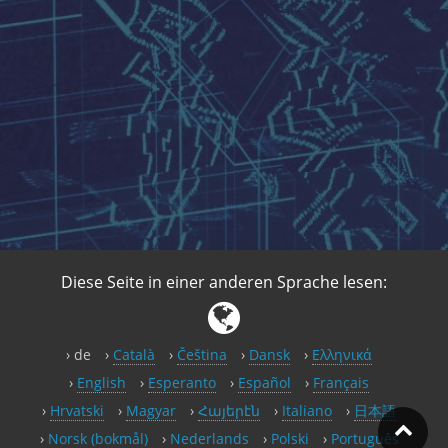
Diese Seite in einer anderen Sprache lesen:
de
Català
Čeština
Dansk
Ελληνικά
English
Esperanto
Español
Français
Hrvatski
Magyar
Հայերէն
Italiano
日本語
Norsk (bokmål)
Nederlands
Polski
Português