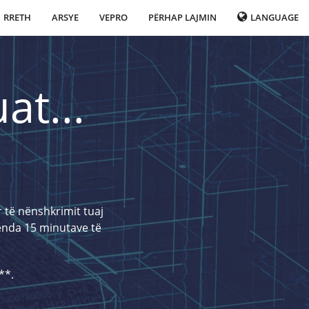
RRETH
ARSYE
VEPRO
PËRHAP LAJMIN
LANGUAGE
at...
r të nënshkrimit tuaj
renda 15 minutave të
**.