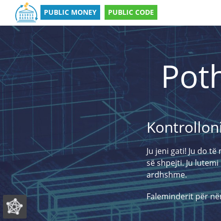
PUBLIC MONEY
PUBLIC CODE
Poth
Kontrolloni
Ju jeni gati! Ju do 
së shpejti. Ju lute
ardhshme.
Faleminderit për nën