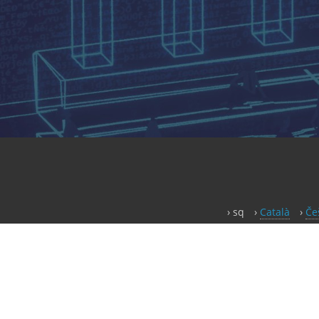
sq
Català
Če
Hrvatski
Magyar
Русский
Kodi i këtij webs
Kjo është një fushatë nga 