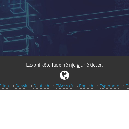
Lexoni këtë faqe në një gjuhë tjetër:
ština
Dansk
Deutsch
Ελληνικά
English
Esperanto
E
Հայերէն
Italiano
日本語
Norsk (bokmål)
Nederlands
Slovenščina
Svenska
Türkçe
繁體中文（香港）
正體中
ite është në Free Software
Jeni të mirëpritur të kontribuoni!
|
Transl
Free Software Foundation Europe (
FSFE
) –
Stampa
|
Privatësia
|
Tra