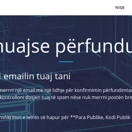
NISJE
uajse përfundu
 emailin tuaj tani
të merrni një email me një lidhje për konfirmimin përfundimta
mi kontrolloni dosjen tuaj të spam nëse nuk merrni postën b
shkrimin e letrës së hapur për **Para Publike, Kodi Publik 