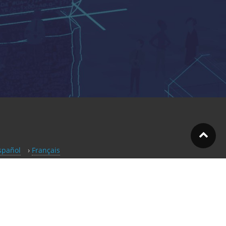
spañol
Français
Polski
Português
文（臺灣）
ation status page
sparenca
– Copyright © 2026